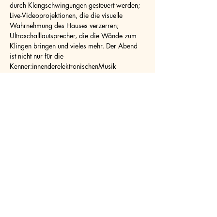
durch Klangschwingungen gesteuert werden; 
Live-Videoprojektionen, die die visuelle 
Wahrnehmung des Hauses verzerren; 
Ultraschalllautsprecher, die die Wände zum 
Klingen bringen und vieles mehr. Der Abend 
ist nicht nur für die 
Kenner:innenderelektronischenMusik 
gedacht,sondernauchfürFamilien und Kinder, 
die die magische Welt der Klangkunst 
entdecken wollen.
Reservation
Konzerte Am Ausserberg